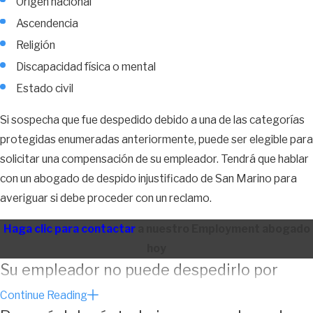
Origen nacional
Ascendencia
Religión
Discapacidad física o mental
Estado civil
Si sospecha que fue despedido debido a una de las categorías
protegidas enumeradas anteriormente, puede ser elegible para
solicitar una compensación de su empleador. Tendrá que hablar
con un abogado de despido injustificado de San Marino para
averiguar si debe proceder con un reclamo.
Haga clic para contactar
a nuestro Employment abogado
hoy
Su empleador no puede despedirlo por
presentar un reclamo de compensación
Continue Reading