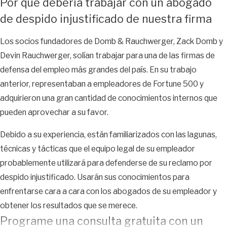
para trabajadores
Por qué debería trabajar con un abogado
de despido injustificado de nuestra firma
Si se lesionó en el trabajo, debería poder presentar un reclamo
de compensación para trabajadores sin perder su trabajo. Si su
Los socios fundadores de Domb & Rauchwerger, Zack Domb y
empleador lo despidió después de sufrir una lesión en el lugar de
Devin Rauchwerger, solían trabajar para una de las firmas de
trabajo, debe reunirse con un abogado para discutir la
defensa del empleo más grandes del país. En su trabajo
presentación de un reclamo por despido injustificado.
anterior, representaban a empleadores de Fortune 500 y
adquirieron una gran cantidad de conocimientos internos que
Completa ahora un
formulario de evaluación de caso
pueden aprovechar a su favor.
gratuito
Cómo Nuestros Abogados de Despido
Debido a su experiencia, están familiarizados con las lagunas,
Injustificado de San Marino Pueden
técnicas y tácticas que el equipo legal de su empleador
probablemente utilizará para defenderse de su reclamo por
Ayudarle a Seguir Adelante
despido injustificado. Usarán sus conocimientos para
Nuestro bufete puede brindarle una serie de servicios legales
enfrentarse cara a cara con los abogados de su empleador y
después de un despido injustificado. Esto es lo que nuestros
obtener los resultados que se merece.
abogados experimentados pueden hacer para ayudarle a
Programe una consulta gratuita con un