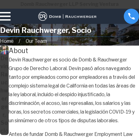
Domb Rauchwerger LLP Serving Ventura
Devin Rauchwerger, Socio
Home
Our Team
About
De
Devin Rauchwerger es socio de Domb & Rauchwerger
vin
Grupo de Derecho Laboral. Devin pasó años navegando
Ra
tanto por empleados como por empleadores a través del
uc
complejo sistema legal de California en todas las áreas de
hw
la ley laboral, incluido el despido injustificado, la
er
discriminación, el acoso, las represalias, los salarios y las
ge
horas, los secretos comerciales, la legislación COVID-19 y
r,
un sinnúmero de otros tipos de disputas laborales.
So
cio
Antes de fundar Domb & Rauchwerger Employment Law