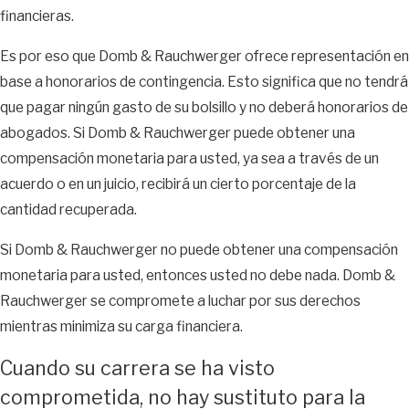
financieras.
que la degradación fue en respuesta a su queja.
Es por eso que Domb & Rauchwerger ofrece representación en
Hay muchas pruebas de diferentes tipos que se pueden utilizar
base a honorarios de contingencia. Esto significa que no tendrá
para demostrar la conexión entre una actividad protegida y una
que pagar ningún gasto de su bolsillo y no deberá honorarios de
acción adversa, como, por ejemplo:
abogados. Si Domb & Rauchwerger puede obtener una
Proximidad temporal
compensación monetaria para usted, ya sea a través de un
acuerdo o en un juicio, recibirá un cierto porcentaje de la
Si la acción adversa ocurrió al mismo tiempo que o después de
cantidad recuperada.
la actividad protegida, la proximidad temporal se puede utilizar
como evidencia de represalias laborales. Cuanto más se
Si Domb & Rauchwerger no puede obtener una compensación
acerque en el tiempo la reclamación protegida a la acción
monetaria para usted, entonces usted no debe nada. Domb &
adversa, más fuerte será la inferencia de que la acción adversa
Rauchwerger se compromete a luchar por sus derechos
fue motivada por la actividad protegida.
mientras minimiza su carga financiera.
Conocimiento por parte del empleador de una actividad
Cuando su carrera se ha visto
protegida
comprometida, no hay sustituto para la