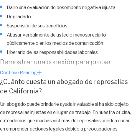
Darle una evaluación de desempeño negativa injusta
Degradarlo
Suspensión de sus beneficios
Abusar verbalmente de usted o menospreciarlo
públicamente o en los medios de comunicación
Liberarlo de las responsabilidades laborales
Demostrar una conexión para probar
represalias laborales
Continue Reading
¿Cuánto cuesta un abogado de represalias
Un abogado de represalias laborales de California debe poder
de California?
demostrar una conexión entre la actividad protegida en la que
participó y la acción laboral adversa para satisfacer el tercer
Un abogado puede brindarle ayuda invaluable si ha sido objeto
elemento de un reclamo de represalias.
de represalias injustas en el lugar de trabajo. En nuestra oficina,
entendemos que muchas víctimas de represalias pueden dudar
Por ejemplo, si se quejo de discriminación de género en el
en emprender acciones legales debido a preocupaciones
trabajo y lo degradaron al día siguiente, es razonable suponer