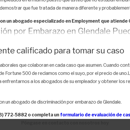
 demostrar que fue tratada de manera diferente y probablemen
con un abogado especializado en Employment que atiende G
ión por Embarazo en Glendale Pue
nte calificado para tomar su caso
las en ingles)
y la Licencia por
Licencia por discapacidad por Emba
aborales que colaboran en cada caso que asumen. Cuando con
én nacido. Familiarizarse con las leyes relacionadas con un
perm
e Fortune 500 de reclamos como el suyo, por el precio de uno.L
a enfrentarnos a los abogados de su empleador y obtener los r
 su embarazo
te tomar un permiso para ausentarse sin goce de sueldo de has
 con un abogado de discriminación por embarazo de Glendale.
ntarse, su empleador debe darle el mismo puesto que ocupaba an
 – PDL.
3) 772-5882
o completa un
formulario de evaluación de ca
Póngase en contacto con nosotros hoy
 es posible que su empleador deba colocarlo en otro puesto. Un