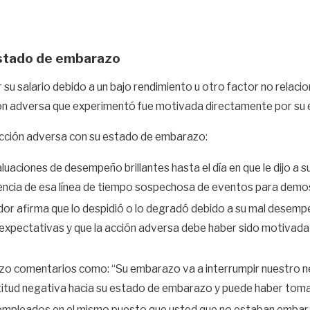
estado de embarazo
r su salario debido a un bajo rendimiento u otro factor no rela
ción adversa que experimentó fue motivada directamente por su
acción adversa con su estado de embarazo:
evaluaciones de desempeño brillantes hasta el día en que le dijo 
idencia de esa línea de tiempo sospechosa de eventos para dem
ador afirma que lo despidió o lo degradó debido a su mal dese
pectativas y que la acción adversa debe haber sido motivada 
hizo comentarios como: “Su embarazo va a interrumpir nuestro 
tud negativa hacia su estado de embarazo y puede haber tomad
os empleados en el mismo puesto que usted que no estaban emb