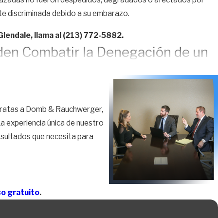
te discriminada debido a su embarazo.
lendale, llama al
(213) 772-5882
.
den Combatir la Denegación de un
razo (PDL, por sus siglas en inglés)
son leyes que le permiten
tratas a Domb & Rauchwerger,
iso para ausentarse
por embarazo puede ayudarle a
a experiencia única de nuestro
esultados que necesita para
ta cuatro meses debido a una incapacidad como resultado del
tes de irse, a menos que el puesto ya no esté disponible por
so gratuito
.
 abogado con experiencia en discriminación por embarazo de