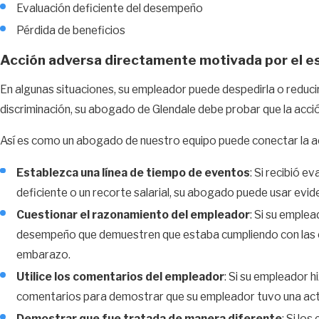
Evaluación deficiente del desempeño
Pérdida de beneficios
Acción adversa directamente motivada por el 
En algunas situaciones, su empleador puede despedirla o reduci
discriminación, su abogado de Glendale debe probar que la ac
Así es como un abogado de nuestro equipo puede conectar la 
Establezca una línea de tiempo de eventos
: Si recibió 
deficiente o un recorte salarial, su abogado puede usar ev
Cuestionar el razonamiento del empleador
: Si su emple
desempeño que demuestren que estaba cumpliendo con las ex
embarazo.
Utilice los comentarios del empleador
: Si su empleador 
comentarios para demostrar que su empleador tuvo una acti
Demostrar que fue tratada de manera diferente
: Si l