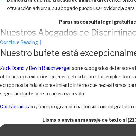
otra acción adversa, su abogado puede usar evidencia para
Para una consulta legal gratuita
Nuestros Abogados de Discriminac
Continue Reading
permiso para ausentarse
Nuestro bufete está excepcionalme
La
Ley de Derechos de la Familia de California (CFRA, por sus sig
Zack Domb
y
Devin Rauchwerger
son exabogados defensores l
ausentarse del trabajo cuando está embarazada o cuida a un reci
obtienes dos exsocios, quienes defendieron a los empleadores d
determinar si sus derechos han sido violados.
equipo nos brinda el conocimiento interno que necesitamos par
Permiso para ausentarse por discapacidad por
seguir adelante con su carrera y su vida.
Si su empleador tiene más de cinco empleados, la PDL le permi
Contáctanos
hoy para programar una consulta inicial gratuita
embarazo o el parto. Una vez que termine su permiso para ause
razones que no estén relacionadas con su permiso de ausencia
Llama o envía un mensaje de texto al
(21
Si su puesto ya no está disponible para usted cuando regrese,