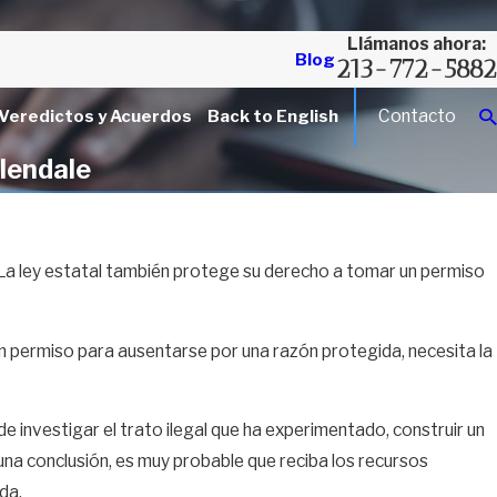
Llámanos ahora:
Blog
213-772-5882
Contacto
Veredictos y Acuerdos
Back to English
lendale
. La ley estatal también protege su derecho a tomar un permiso
un permiso para ausentarse por una razón protegida, necesita la
nvestigar el trato ilegal que ha experimentado, construir un
na conclusión, es muy probable que reciba los recursos
da.