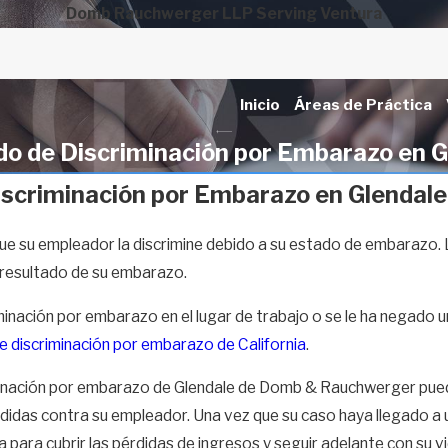
Domb Rauchwerger LLP Serving Ventura
Inicio
Áreas de Práctica
o de Discriminación por Embarazo en G
scriminación por Embarazo en Glendale
l que su empleador la discrimine debido a su estado de embarazo
resultado de su embarazo.
minación por embarazo en el lugar de trabajo o se le ha negado 
 discriminación por embarazo de California
.
nación por embarazo de Glendale de Domb & Rauchwerger puede i
didas contra su empleador. Una vez que su caso haya llegado a u
a para cubrir las pérdidas de ingresos y seguir adelante con su vi