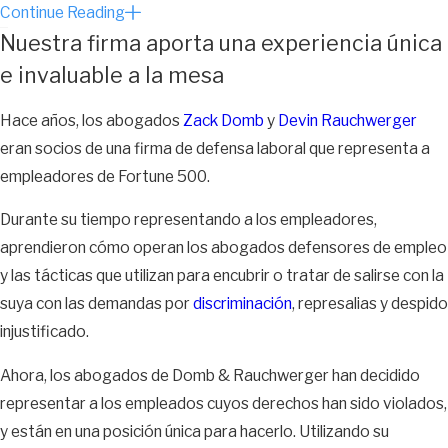
para tomar una acción adversa en su contra
Continue Reading
es deshonesto
Nuestra firma aporta una experiencia única
e invaluable a la mesa
Si su empleador se enfrenta a la razón por la que la degradó, le
recortó el salario, la despidió, no la ascendió o cometió otra
Hace años, los abogados
Zack Domb
y
Devin Rauchwerger
acción adversa en su contra, probablemente dirá que fue
eran socios de una firma de defensa laboral que representa a
justificado por un mal desempeño u otro problema.
empleadores de Fortune 500.
Un abogado puede simplemente referirse a los marcadores de
Durante su tiempo representando a los empleadores,
su desempeño para demostrar que la acción adversa no
aprendieron cómo operan los abogados defensores de empleo
estuvo relacionada con el desempeño y probablemente
y las tácticas que utilizan para encubrir o tratar de salirse con la
motivada por su estado de embarazo. Si la evidencia que
suya con las demandas por
discriminación
, represalias y despido
encuentra su abogado muestra que no hubo una caída tangible
injustificado.
en su desempeño, puede usar ese hallazgo para demostrar que
Ahora, los abogados de Domb & Rauchwerger han decidido
lo más probable es que su empleador estuviera mintiendo y
representar a los empleados cuyos derechos han sido violados,
posiblemente tratando de ocultar que la discriminó. Como otro
y están en una posición única para hacerlo. Utilizando su
ejemplo, si su empleador la despidió por un presunto bajo