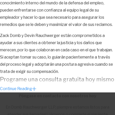
conocimiento interno del mundo de la defensa del empleo,
rendimiento después de enterarse de que estaba embarazada,
pueden enfrentarse con confianza al equipo legal de su
pero no despidió a otras empleadas no embarazadas que se
empleador y hacer lo que sea necesario para asegurar los
sabía que tenían problemas de rendimiento más significativos,
remedios que se le deben y maximizar el valor de sus reclamos.
esto puede usarse para demostrar que su empleador estaba
motivado para despedirla sobre la base de su embarazo, pero
Zack Domb y Devin Rauchwerger están comprometidos a
quería encubrirlo.
ayudar a sus clientes a obtener la justicia y los daños que
merecen, por lo que colaboran en cada caso en el que trabajan.
Usar comentarios verbales o escritos hechos
por su empleador
Si aceptan tomar su caso, lo guiarán pacientemente a través
del proceso legal y adoptarán una postura agresiva cuando se
La mayoría de los empleadores son conscientes de las
trata de exigir su compensación.
ramificaciones legales de discriminar a las empleadas
Programe una consulta gratuita hoy mismo
embarazadas, por lo que lo más probable es que su empleador
Continue Reading
se abstenga de hacer comentarios que expongan el
A nadie se le debe negar el permiso para ausentarse por un
Póngase en contacto con nosotros hoy
resentimiento que sienten hacia usted y su embarazo.
embarazo que le otorga la ley estatal ni ser discriminado
debido a su estado de embarazo. Si cree que su empleador ha
En Domb Rauchwerger LLP, ¡siempre estamos listos para
Dicho esto, si su empleador dice algo que demuestra que puede
violado sus derechos como trabajadora embarazada, reunirse
atender sus llamadas! Llámenos o complete el siguiente
haber tenido la intención de discriminarla, nuestros abogados