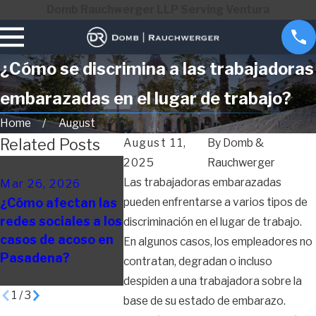
Domb Rauchwerger LLP Serving Ventura
¿Cómo se discrimina a las trabajadoras
embarazadas en el lugar de trabajo?
Home
August
Related Posts
August 11,
By
Domb &
2025
Rauchwerger
Oct 21, 2025
Oct 14, 20
Las trabajadoras embarazadas
Mar 26, 2026
La IA aumenta las
6 razones 
¿Cómo afectan las
pueden enfrentarse a varios tipos de
posibilidades de
presentar 
redes sociales a los
que los trabajos de
demanda p
discriminación en el lugar de trabajo.
casos de acoso en
cuello blanco sean
despido
En algunos casos, los empleadores no
Pasadena?
elegibles para
injustifica
contratan, degradan o incluso
horas extras
California
despiden a una trabajadora sobre la
1
/
3
base de su estado de embarazo.