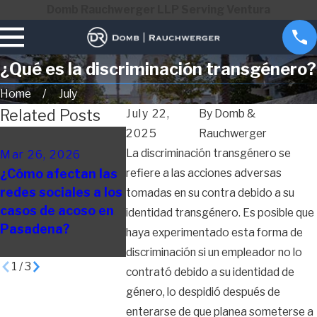
Domb Rauchwerger LLP Serving Ventura
¿Qué es la discriminación transgénero?
Home
July
Related Posts
July 22,
By
Domb &
2025
Rauchwerger
Oct 21, 2025
Oct 14, 2
La discriminación transgénero se
Mar 26, 2026
La IA aumenta las
6 razones
¿Cómo afectan las
refiere a las acciones adversas
posibilidades de
presentar
redes sociales a los
que los trabajos de
demanda 
tomadas en su contra debido a su
casos de acoso en
cuello blanco sean
despido
identidad transgénero. Es posible que
Pasadena?
elegibles para
injustific
haya experimentado esta forma de
horas extras
California
discriminación si un empleador no lo
1
/
3
contrató debido a su identidad de
género, lo despidió después de
enterarse de que planea someterse a