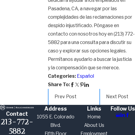
dedican a ayudar a los empleados en
Pasadena, CA, a navegar por las
complejidades de las reclamaciones por
despido injustificado. Póngase en
contacto con nosotros hoy en
(213) 772-
5882
para una consulta para discutir su
caso y explorar sus opciones legales.
Permítanos ayudarlo a buscar la justicia
y la compensación que se merece.
Categories:
Español
Share To:
Prev Post
Next Post
Address
Links
Follow Us
Contact
1055 E. Colorado
Home
213-772-
Blvd.
About Us
5882
Fifth Floor
Employment